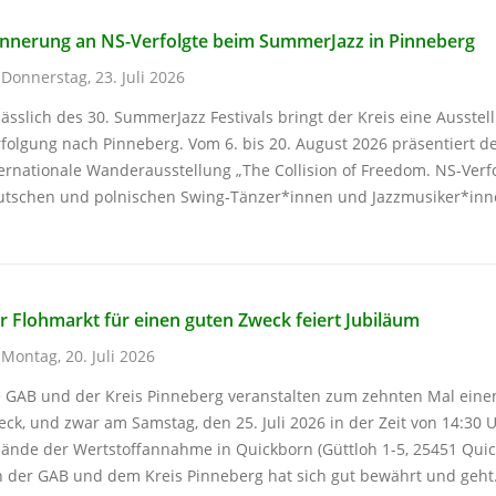
innerung an NS-Verfolgte beim SummerJazz in Pinneberg
Donnerstag, 23. Juli 2026
ässlich des 30. SummerJazz Festivals bringt der Kreis eine Ausstel
folgung nach Pinneberg. Vom 6. bis 20. August 2026 präsentiert de
ernationale Wanderausstellung „The Collision of Freedom. NS-Verf
utschen und polnischen Swing-Tänzer*innen und Jazzmusiker*inne
r Flohmarkt für einen guten Zweck feiert Jubiläum
Montag, 20. Juli 2026
e GAB und der Kreis Pinneberg veranstalten zum zehnten Mal eine
ck, und zwar am Samstag, den 25. Juli 2026 in der Zeit von 14:30 
lände der Wertstoffannahme in Quickborn (Güttloh 1-5, 25451 Qui
n der GAB und dem Kreis Pinneberg hat sich gut bewährt und geht.