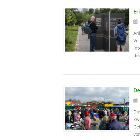
Er
Anl
Ver
int
de
De
Di
Zwe
Ge
vo