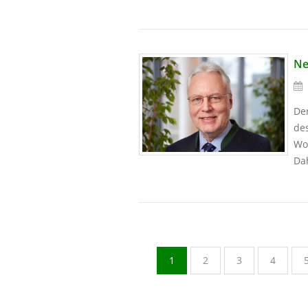
Ne
Der
des
Wo
Dah
1
2
3
4