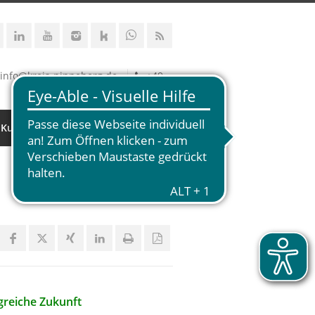
info@kreis-pinneberg.de
+49
 Kultur
greiche Zukunft