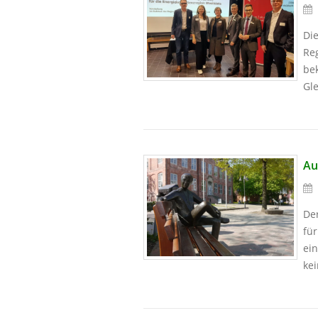
Di
Re
bek
Gle
Au
Der
für
ein
kei