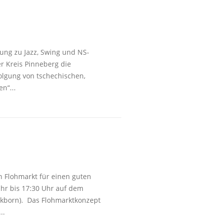
lung zu Jazz, Swing und NS-
r Kreis Pinneberg die
olgung von tschechischen,
n“...
n Flohmarkt für einen guten
Uhr bis 17:30 Uhr auf dem
ckborn). Das Flohmarktkonzept
..