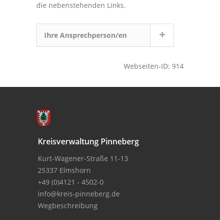
die nebenstehenden Links.
Ihre Ansprechperson/en
Webseiten-ID: 914
Kreisverwaltung Pinneberg
Kurt-Wagener-Straße 11-13
25337 Elmshorn
+49 (0)4121 - 4502-0
info@kreis-pinneberg.de
Wegbeschreibung