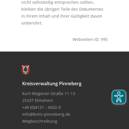
nicht vollständig entsprechen sollten,
bleiben die übrigen Teile des Dokumentes
in ihrem Inhalt und ihrer Gültigkeit davon
unberührt.
Webseiten-ID: 995
Kreisverwaltung Pinneberg
Kurt-Wagener-Straße 11-13
25337 Elmshorn
+49 (0)4121 - 4502-0
info@kreis-pinneberg.de
Wegbeschreibung