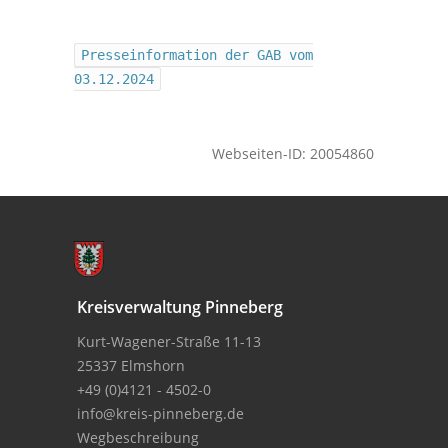
Presseinformation der GAB vom
03.12.2024
Webseiten-ID: 20054860
Kreisverwaltung Pinneberg
Kurt-Wagener-Straße 11-13
25337 Elmshorn
+49 (0)4121 - 4502-0
info@kreis-pinneberg.de
Wegbeschreibung