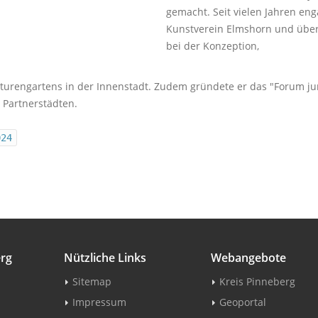
gemacht. Seit vielen Jahren eng
Kunstverein Elmshorn und über
bei der Konzeption,
urengartens in der Innenstadt. Zudem gründete er das "Forum ju
 Partnerstädten.
024
erg
Nützliche Links
Webangebote
Sitemap
Kreis Pinneberg
Impressum
Geoportal