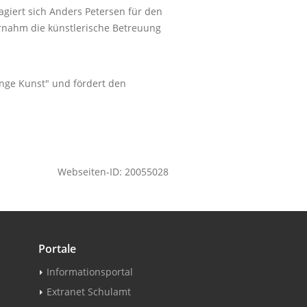
agiert sich Anders Petersen für den
nahm die künstlerische Betreuung
nge Kunst" und fördert den
Webseiten-ID: 20055028
Portale
Informationsportal
Extranet Schulamt