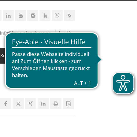
info@kreis-pinneberg.de
+49
 Kultur