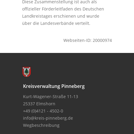
Diese Zusammenstellung ist auch als
offizieller Förderleitfaden des Deutschen
Landkreistages erschienen und wurde
über die Landesverbände verteilt.
Webseiten-ID: 20000974
Kreisverwaltung Pinneberg
Kurt-Wagener-Straße 11-13
25337 Elmshorn
+49 (0)4121 - 4502-0
info@kreis-pinneberg.de
Wegbeschreibung