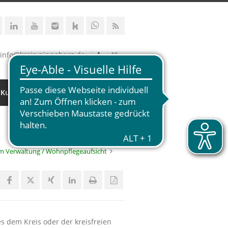
info@kreis-pinneberg.de
+49
 Kultur
m Verwaltung / Wohnpflegeaufsicht
s dem Kreis oder der kreisfreien