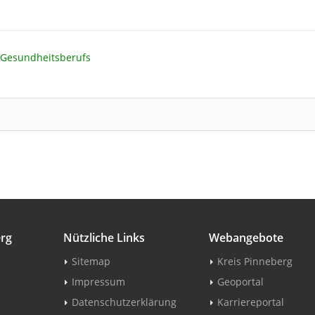
 Gesundheitsberufs
erg
Nützliche Links
Webangebote
Sitemap
Kreis Pinneberg
Impressum
Geoportal
Datenschutzerklärung
Karriereportal