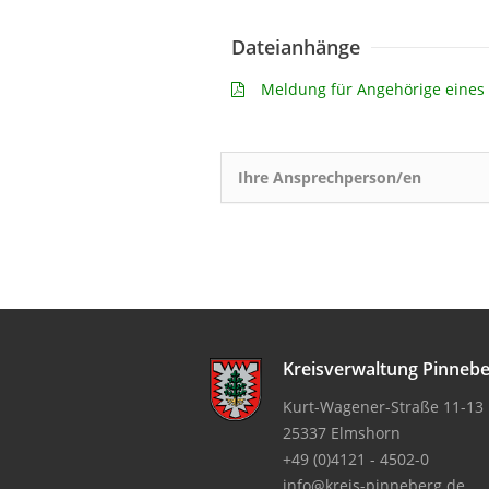
Dateianhänge
Meldung für Angehörige eines
Ihre Ansprechperson/en
Kreisverwaltung Pinneb
Kurt-Wagener-Straße 11-13
25337 Elmshorn
+49 (0)4121 - 4502-0
info@kreis-pinneberg.de