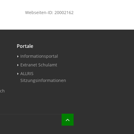
Webseiten-ID: 20002162
Portale
Informationsportal
Extranet Schulamt
ALLRIS
Sitzungsinformationen
ch