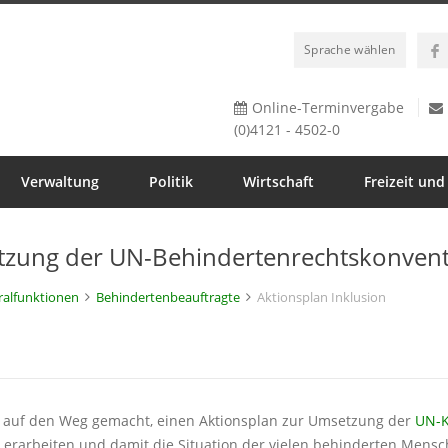
Sprache wählen
Online-Terminvergabe
(0)4121 - 4502-0
Verwaltung
Politik
Wirtschaft
Freizeit und
tzung der UN-Behindertenrechtskonven
ralfunktionen
Behindertenbeauftragte
Aktionsplan Inklusion
17 auf den Weg gemacht, einen Aktionsplan zur Umsetzung der
UN-K
 erarbeiten und damit die Situation der vielen behinderten Mensch