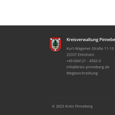
Kreisverwaltung Pinneb
Kurt-Wagener-Straße 11-13
25337 Elmshorn
+49 (0)4121 - 4502-0
info@kreis-pinneberg.de
Wegbeschreibung
© 2023 Kreis Pinneberg