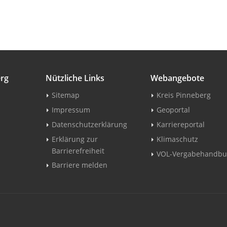
erg
Nützliche Links
Webangebote
Sitemap
Kreis Pinneberg
Impressum
Geoportal
Datenschutzerklärung
Karriereportal
Erklärung zur
Klimaschutz
Barrierefreiheit
VOL-Vergabehandbu
Barriere melden