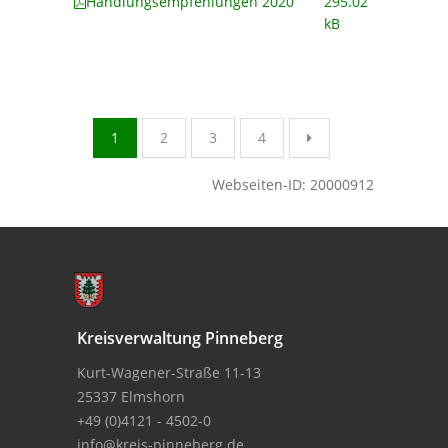
Handlungsempfehlungen 2020
295.02
kB
1
2
3
4
Webseiten-ID: 20000912
Kreisverwaltung Pinneberg
Kurt-Wagener-Straße 11-13
25337 Elmshorn
+49 (0)4121 - 4502-0
info@kreis-pinneberg.de